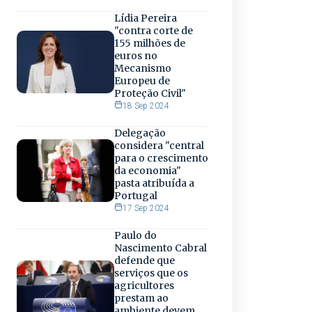
Lídia Pereira
"contra corte de
155 milhões de
euros no
Mecanismo
Europeu de
Proteção Civil"
18 Sep 2024
Delegação
considera "central
para o crescimento
da economia"
pasta atribuída a
Portugal
17 Sep 2024
Paulo do
Nascimento Cabral
defende que
serviços que os
agricultores
prestam ao
ambiente devem