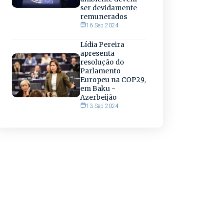
ser devidamente
remunerados
16 Sep 2024
Lídia Pereira
apresenta
resolução do
Parlamento
Europeu na COP29,
em Baku -
Azerbeijão
13 Sep 2024