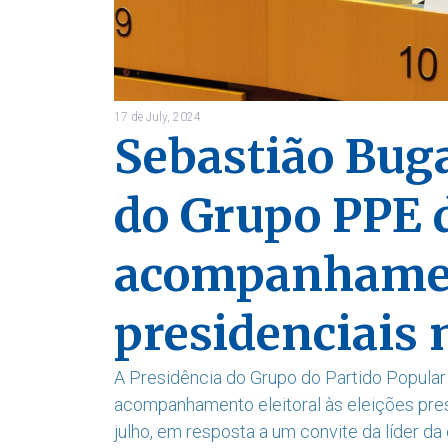
17 de July, 2024
Sebastião Bug
do Grupo PPE 
acompanhament
presidenciais 
A Presidência do Grupo do Partido Popular
acompanhamento eleitoral às eleições pres
julho, em resposta a um convite da líder d