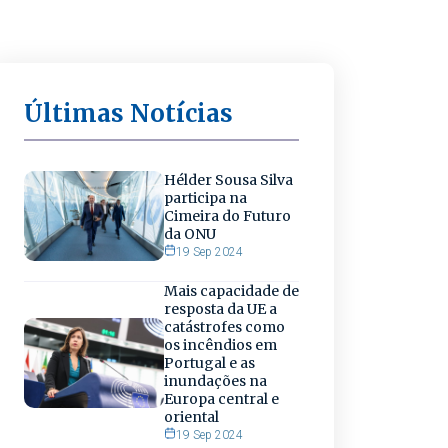
Últimas Notícias
Hélder Sousa Silva
participa na
Cimeira do Futuro
da ONU
19 Sep 2024
Mais capacidade de
resposta da UE a
catástrofes como
os incêndios em
Portugal e as
inundações na
Europa central e
oriental
19 Sep 2024