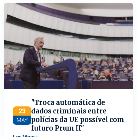
(REMIT), bem como as emendas que
introduziu, enquanto negociadora em nome do
Partido Popular Europeu (relatora-sombra) , ao
relatório sobre a Reforma do Desenho do
Mercado Elétrico da UE, do qual é relator-
principal o eurodeputado Nicolás Casares
(Socialistas e Democratas).
"Troca automática de
dados criminais entre
23
polícias da UE possível com
MAY
futuro Prum II"
Ler Mais