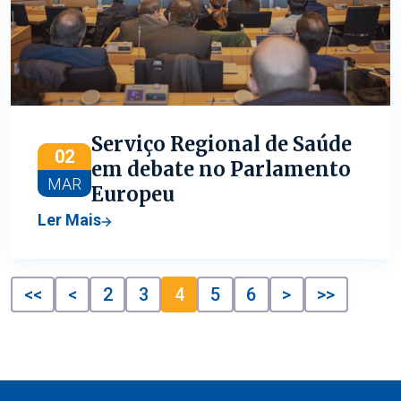
Serviço Regional de Saúde
02
em debate no Parlamento
MAR
Europeu
Ler Mais
<<
<
2
3
4
5
6
>
>>