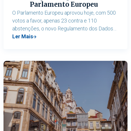
Parlamento Europeu
O Parlamento Europeu aprovou hoje, com 500
votos a favor, apenas 23 contra e 110
abstenções, o novo Regulamento dos Dados
(Data Act), que visa garantir a equidade no
Ler Mais
ambiente digital, estimulando a concorrência
no mercado de dados e criando oportunidades
para a inovação baseada em dados.