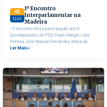
1º Encontro
05
Interparlamentar na
MAR
Madeira
- O encontro terá a participação dos 6
Eurodeputados do PSD, Paulo Rangel, Lídia
Pereira, José Manuel Fernandes, Maria da
Graça Carvalho, Álvaro Amaro e Cláudia
Ler Mais
Monteiro de Aguiar. - 1º Encontro
Interparlamentar do PSD no Parlamento
Europeu na Madeira nos dias 09 e 10 de
março; - Luís Montenegro, líder do PSD, marca
presença no dia 9 de março;