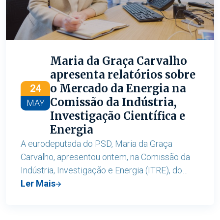
Maria da Graça Carvalho
apresenta relatórios sobre
o Mercado da Energia na
24
Comissão da Indústria,
MAY
Investigação Científica e
Energia
A eurodeputada do PSD, Maria da Graça
Carvalho, apresentou ontem, na Comissão da
Indústria, Investigação e Energia (ITRE), do
Parlamento Europeu, o seu relatório sobre o
Ler Mais
Regulamento de Proteção da União Contra a
Manipulação do Mercado Grossista da Energia